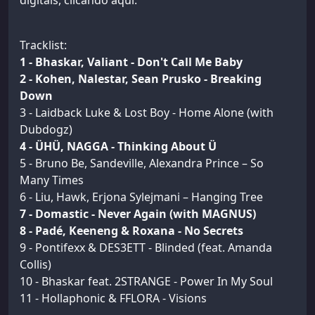
digitais, clicando aqui.
Tracklist:
1 - Bhaskar, Valiant - Don't Call Me Baby
2 - Kohen, Nalestar, Sean Prusko - Breaking
Down
3 - Laidback Luke & Lost Boy - Home Alone (with
Dubdogz)
4 - ÜHÜ, NAGGA - Thinking About Ü
5 - Bruno Be, Sandeville, Alexandra Prince – So
Many Times
6 - Liu, Hawk, Erjona Sylejmani – Hanging Tree
7 - Domastic - Never Again (with MAGNUS)
8 - Padé, Keeneng & Roxana - No Secrets
9 - Pontifexx & DES3ETT - Blinded (feat. Amanda
Collis)
10 - Bhaskar feat. 2STRANGE - Power In My Soul
11 - Hollaphonic & FFLORA - Visions