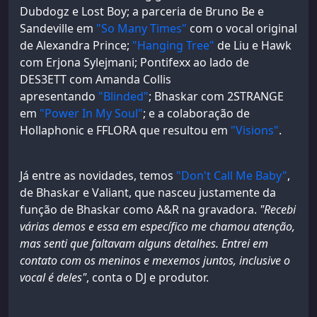
Dubdogz e Lost Boy; a parceria de Bruno Be e
Sandeville em
"So Many Times"
com o vocal original
de Alexandra Prince;
"Hanging Tree"
de Liu e Hawk
com Erjona Sylejmani; Pontifexx ao lado de
DES3ETT com Amanda Collis
apresentando
"Blinded"
; Bhaskar com 2STRANGE
em
"Power In My Soul"
; e a colaboração de
Hollaphonic e FFLORA que resultou em
"Visions"
.
Já entre as novidades, temos
"Don't Call Me Baby"
,
de Bhaskar e Valiant, que nasceu justamente da
função de Bhaskar como A&R na gravadora.
"Recebi
várias demos e essa em específico me chamou atenção,
mas senti que faltavam alguns detalhes. Entrei em
contato com os meninos e mexemos juntos, inclusive o
vocal é deles"
, conta o DJ e produtor.