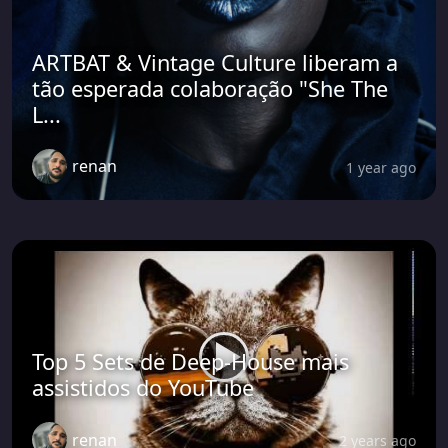
ARTBAT & Vintage Culture liberam a
tão esperada colaboração "She The
L...
renan
1 year ago
Top 5 Sets de Deep-House mais
assistidos do YouTube
renan
2 years ago