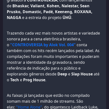
gravadora
CONTROVERSIA
, com lançamentos
de
Bhaskar, Valiant, Kohen, Nalestar, Sean
Prusko, Domastic, Padé, Keeneng, ROXANA,
NAGGA
e a estreia do projeto
ÜHÜ
.
Trazendo cada vez mais novos artistas e variedade
sonora para a cena eletrônica brasileira,
o
"CONTROVERSIA by Alok Vol. 004"
conta
também com os hits recém lançados pela label. As
compilações foram muito importantes e puderam
mostrar a identidade da gravadora, sendo
referência de indicação para o público e
explorando gêneros desde
Deep
e
Slap House
até
o
Tech
e
Prog House
.
As faixas já lançadas que estão no compilado
somam mais de 1 milhão de streams. São
elas:
"Home Alone"
, do gigantesco Laidback Luke,