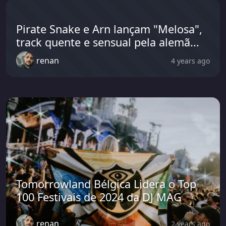
Pirate Snake e Arn lançam "Melosa",
track quente e sensual pela alemã...
renan
4 years ago
Tomorrowland Bélgica Lidera o Top
100 Festivais de 2024 da DJ MAG
renan
2 years ago