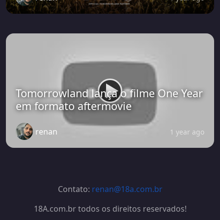
Tomorrowland lança o filme One Year
em formato aftermovie
renan
1 year ago
Contato:
renan@18a.com.br
18A.com.br todos os direitos reservados!