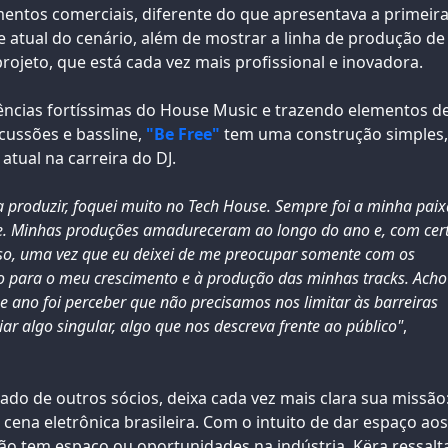
ntos comerciais, diferente do que apresentava a primeir
atual do cenário, além de mostrar a linha de produção de
ojeto, que está cada vez mais profissional e inovadora.
ncias fortíssimas do House Music e trazendo elementos d
cussões e bassline,
"Be Free"
tem uma construção simples,
ual na carreira do DJ.
 produzir, foquei muito no Tech House. Sempre foi a minha paix
te. Minhas produções amadureceram ao longo do ano e, com cer
isso, uma vez que eu deixei de me preocupar somente com os
o para o meu crescimento e à produção das minhas tracks. Acho
e ano foi perceber que não precisamos nos limitar às barreiras
iar algo singular, algo que nos descreva frente ao público"
,
 lado de outros sócios, deixa cada vez mais clara sua missão
 cena eletrônica brasileira. Com o intuito de dar espaço aos
ão tem espaço ou oportunidades na indústria, Këra ressalt