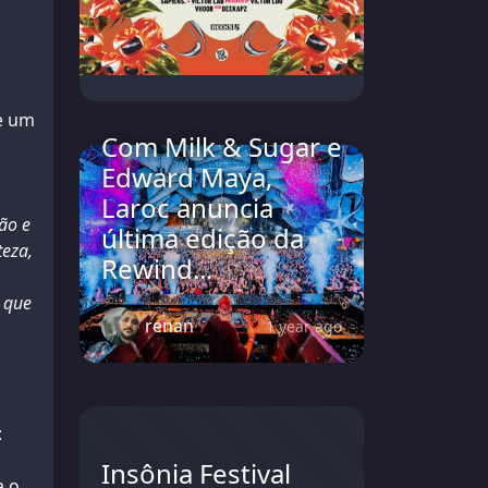
a
e um
Com Milk & Sugar e
Edward Maya,
Laroc anuncia
ão e
última edição da
teza,
Rewind...
 que
renan
1 year ago
:
Insônia Festival
a o