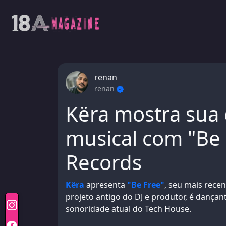
renan
renan
Këra mostra sua
musical com "Be 
Records
Këra
apresenta
"Be Free"
, seu mais rece
projeto antigo do DJ e produtor, é dança
sonoridade atual do Tech House.