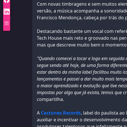
Com novas timbragens e sem muitos eleme
versão, a música acompanha a sonoridade 
Francisco Mendonça, cabeça por trás do pr
Destacando bastante um vocal com referê
Tech House mais reto e groovado nas per
mas que descreve muito bem o momento at
"Quando comecei a tocar e logo em seguida a
segue sendo até hoje, de uma forma diferen
estar dentro da minha label facilitou muito 
lançamentos e passei a dar muito mais temp
o maior aprendizado e evolução que tive ness
impostas por algo que já exista, temos que cr
compartilha.
A
Cactunes Records
, label do paulista ao
auxiliar e incentivar o desenvolvimento da
produtores talentosos que infelizmente n