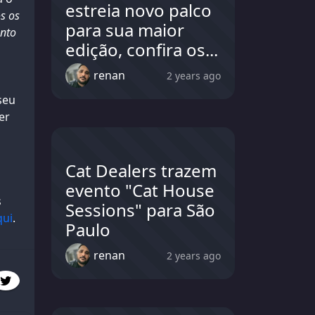
estreia novo palco
s os
para sua maior
ento
edição, confira os...
renan
2 years ago
seu
er
Cat Dealers trazem
evento "Cat House
s
Sessions" para São
qui
.
Paulo
renan
2 years ago