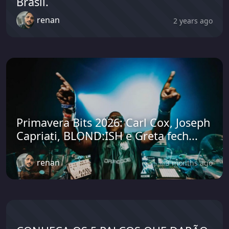
Brasil.
renan
2 years ago
Primavera Bits 2026: Carl Cox, Joseph
Capriati, BLOND:ISH e Greta fech...
renan
3 months ago