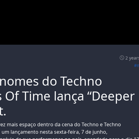
2 year
#
 nomes do Techno
 Of Time lança “Deeper
t.
vez mais espaço dentro da cena do Techno e Techno
um lançamento nesta sexta-feira, 7 de junho,