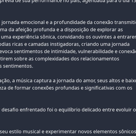
prévia de sua performance no país, agendada para o dia 1
a jornada emocional e a profundidade da conexão transmit
ema da afeição profunda e a disposição de explorar as
 uma experiência sônica, convidando os ouvintes a entrar
ias ricas e camadas instigadoras, criando uma jornada
 evoca sentimentos de intimidade, vulnerabilidade e conexã
letirem sobre as complexidades dos relacionamentos
s sentimentos.
ação, a música captura a jornada do amor, seus altos e baix
leza de formar conexões profundas e significativas com os
esafio enfrentado foi o equilíbrio delicado entre evoluir o
 seu estilo musical e experimentar novos elementos sônicos