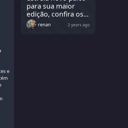
para sua maior
edição, confira os...
renan
2 years ago
a
tes e
ntém
e
om