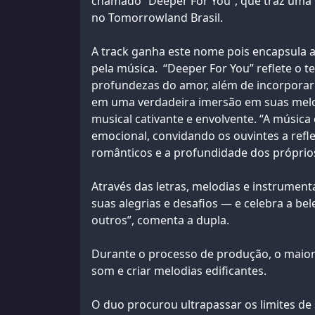
chamado “Deeper For You”, que traz uma 
no Tomorrowland Brasil.
A track ganha este nome pois encapsula 
pela música. “Deeper For You” reflete o t
profundezas do amor, além de incorporar
em uma verdadeira imersão em suas melod
musical cativante e envolvente. “A música
emocional, convidando os ouvintes a ref
românticos e a profundidade dos próprio
Através das letras, melodias e instrument
suas alegrias e desafios — e celebra a be
outros”, comenta a dupla.
Durante o processo de produção, o maior d
som e criar melodias edificantes.
O duo procurou ultrapassar os limites de