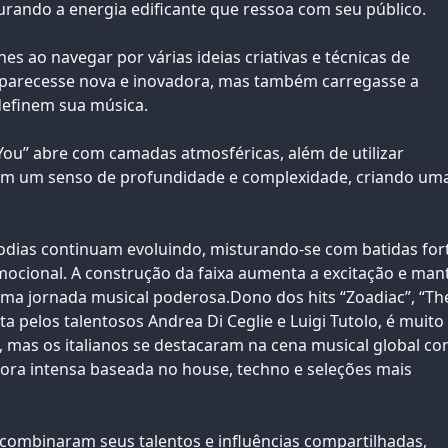
rando a energia edificante que ressoa com seu público.
es ao navegar por várias ideias criativas e técnicas de
 parecesse nova e inovadora, mas também carregasse a
definem sua música.
ou” abre com camadas atmosféricas, além de utilizar
zem um senso de profundidade e complexidade, criando um
odias continuam evoluindo, misturando-se com batidas for
mocional. A construção da faixa aumenta a excitação e ma
 uma jornada musical poderosa.Dono dos hits “Zoadiac”, “Th
a pelos talentosos Andrea Di Ceglie e Luigi Tutolo, é muito
 mas os italianos se destacaram na cena musical global c
ora intensa baseada no house, techno e seleções mais
s combinaram seus talentos e influências compartilhadas,