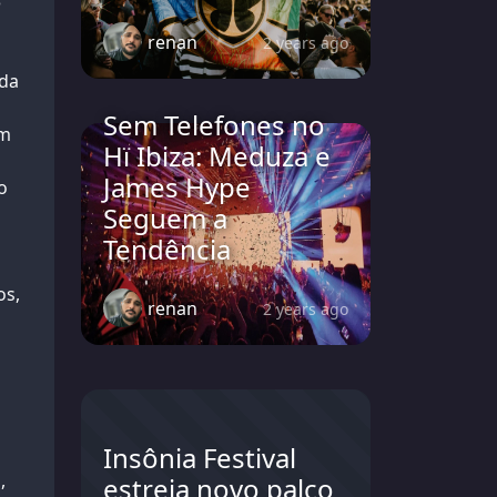
3
renan
2 years ago
ida
Sem Telefones no
em
Hï Ibiza: Meduza e
James Hype
o
Seguem a
Tendência
os,
renan
2 years ago
Insônia Festival
,
estreia novo palco