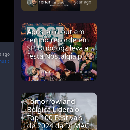
renan
1 year ago
Após sold out em
tempo recorde em
SP, Dubdogz leva a
festa Nostalgia p...
s ago
music
renan
1 year ago
Tomorrowland
Bélgica Lidera o
Top 100 Festivais
de 2024 da DJ MAG