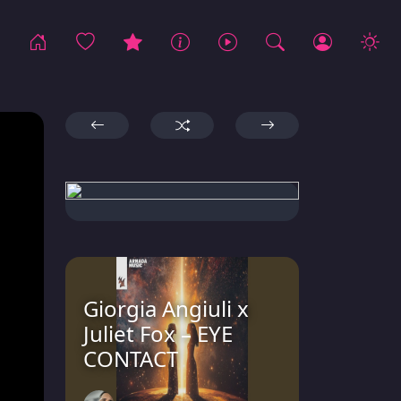
Giorgia Angiuli x
Juliet Fox – EYE
CONTACT