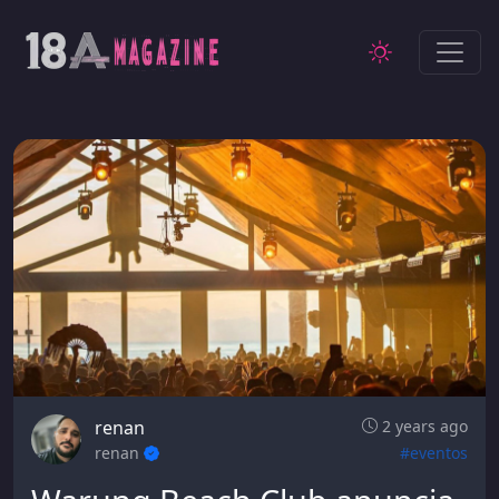
renan
2 years ago
renan
#eventos