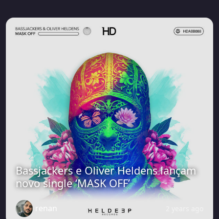
Bassjackers e Oliver Heldens lançam
novo single ‘MASK OFF’
renan
2 years ago